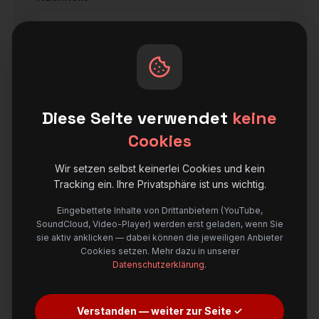
Diese Seite verwendet
keine
Cookies
Rückrufservice:
Wir rufen Sie gerne zurück!
Wir setzen selbst keinerlei Cookies und kein
Tracking ein. Ihre Privatsphäre ist uns wichtig.
Wenn Sie uns per Kontaktformular Anfragen zukommen
lassen, werden Ihre Angaben aus dem Anfrageformular
Eingebettete Inhalte von Drittanbietern (YouTube,
inklusive der von Ihnen dort angegebenen Kontaktdaten
SoundCloud, Video-Player) werden erst geladen, wenn Sie
zwecks Bearbeitung der Anfrage und für den Fall von
sie aktiv anklicken — dabei können die jeweiligen Anbieter
Anschlussfragen bei uns gespeichert. Diese Daten geben
Cookies setzen. Mehr dazu in unserer
wir nicht ohne Ihre Einwilligung weiter. Mehr dazu in
Datenschutzerklärung
.
unserer
Datenschutzerklärung
.
Nachricht senden
Verstanden — weiter zur Seite ✓