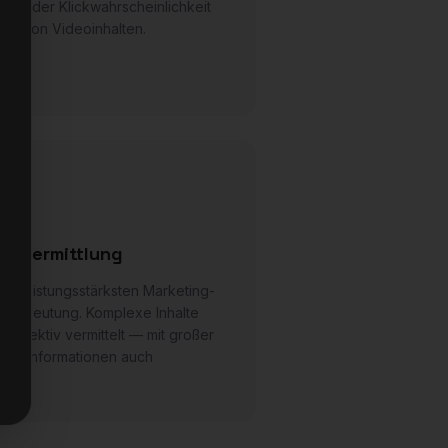
ung der Klickwahrscheinlichkeit
in von Videoinhalten.
onsvermittlung
der leistungsstärksten Marketing-
n Bedeutung. Komplexe Inhalte
 effektiv vermittelt — mit großer
iese Informationen auch