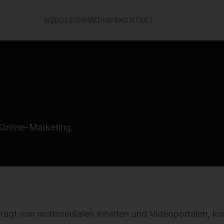
WEB
DESIGN
MEDIA
PR
KONTAKT
Online-Marketing.
eprägt von multimedialen Inhalten und Videoportalen,