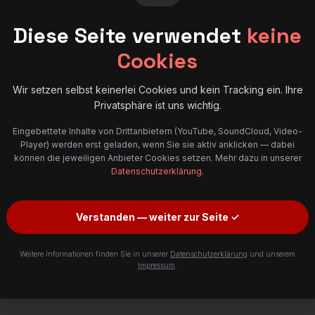
 mobil. Nutzer schauen
belegt eine enorme Steiger
fwendig Texte zu lesen. „Ein
um 96 % beim Vorhandense
Diese Seite verwendet
keine
 — aber: „Ein Film sagt mehr
Cookies
Wir setzen selbst keinerlei Cookies und kein Tracking ein. Ihre
Privatsphäre ist uns wichtig.
Eingebettete Inhalte von Drittanbietern (YouTube, SoundCloud, Video-
Player) werden erst geladen, wenn Sie sie aktiv anklicken — dabei
können die jeweiligen Anbieter Cookies setzen. Mehr dazu in unserer
Datenschutzerklärung
.
-Ranking
Effiziente Informati
king in den Suchmaschinen
Video-Marketing ist eines 
Verstanden — weiter zur Seite ✓
te bei Facebook & Co.
Tools und gewinnt stetig a
dungsträger besser: Über
werden präzise, schnell und
n, lieber Videos
Wahrscheinlichkeit, dass d
Weitere Informationen finden Sie in unserer
Datenschutzerklärung
und unserem
abgerufen werden.
Impressum
.