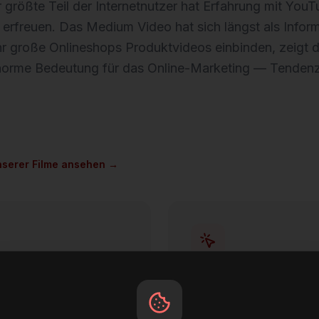
 größte Teil der Internetnutzer hat Erfahrung mit YouT
 erfreuen. Das Medium Video hat sich längst als Inform
hr große Onlineshops Produktvideos einbinden, zeigt
enorme Bedeutung für das Online-Marketing — Tendenz
unserer Filme ansehen →
etpräsenz
Sehr hohe Klickwahr
rnettraffics entfällt auf
Eine Studie des Marktfor