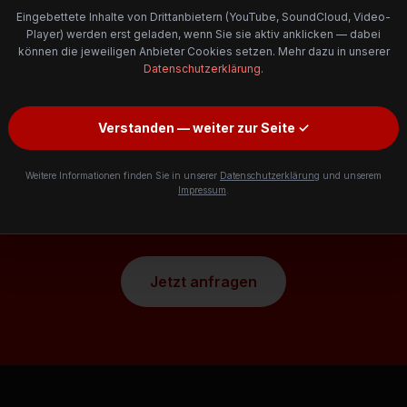
Eingebettete Inhalte von Drittanbietern (YouTube, SoundCloud, Video-
Player) werden erst geladen, wenn Sie sie aktiv anklicken — dabei
können die jeweiligen Anbieter Cookies setzen. Mehr dazu in unserer
Messefilme
Recruitingfilme
Datenschutzerklärung
.
Verstanden — weiter zur Seite ✓
Weitere Informationen finden Sie in unserer
Datenschutzerklärung
und unserem
Impressum
.
sieren sich für Eventfilme? Wir beraten Sie gerne und un
Jetzt anfragen